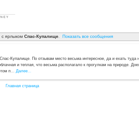
RNEY
 с ярлыком
Спас-Купалище
.
Показать все сообщения
пас-Купалище. По отзывам место весьма интересное, да и ехать туда не
блачная и теплая, что весьма располагало к прогулкам на природе. Дое
потом п…
Далее...
Главная страница