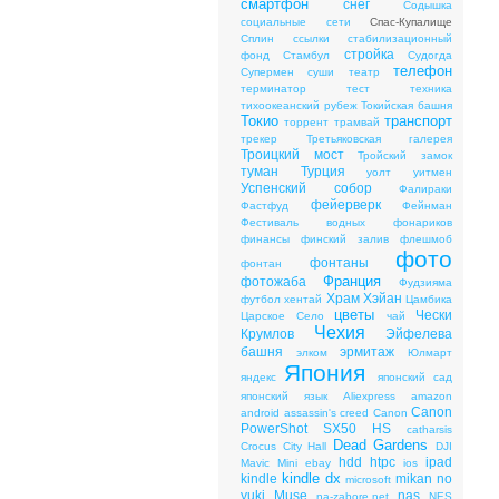
смартфон
снег
Содышка
социальные сети
Спас-Купалище
Сплин
ссылки
стабилизационный
стройка
фонд
Стамбул
Судогда
телефон
Супермен
суши
театр
терминатор
тест
техника
тихоокеанский рубеж
Токийская башня
Токио
транспорт
торрент
трамвай
трекер
Третьяковская галерея
Троицкий мост
Тройский замок
туман
Турция
уолт уитмен
Успенский собор
Фалираки
фейерверк
Фастфуд
Фейнман
Фестиваль водных фонариков
финансы
финский залив
флешмоб
фото
фонтаны
фонтан
Франция
фотожаба
Фудзияма
Храм Хэйан
футбол
хентай
Цамбика
цветы
Чески
Царское Cело
чай
Чехия
Крумлов
Эйфелева
башня
эрмитаж
элком
Юлмарт
Япония
яндекс
японский сад
японский язык
Aliexpress
amazon
Canon
android
assassin's creed
Canon
PowerShot SX50 HS
catharsis
Dead Gardens
Crocus City Hall
DJI
hdd
htpc
ipad
Mavic Mini
ebay
ios
kindle dx
kindle
mikan no
microsoft
yuki
Muse
nas
na-zabore.net
NES