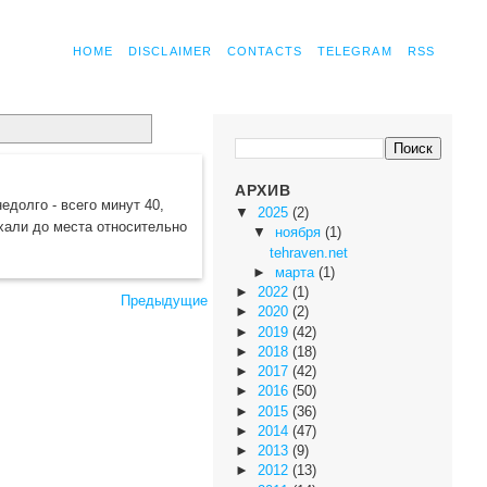
HOME
DISCLAIMER
CONTACTS
TELEGRAM
RSS
АРХИВ
долго - всего минут 40,
▼
2025
(2)
хали до места относительно
▼
ноября
(1)
tehraven.net
►
марта
(1)
►
2022
(1)
Предыдущие
►
2020
(2)
►
2019
(42)
►
2018
(18)
►
2017
(42)
►
2016
(50)
►
2015
(36)
►
2014
(47)
►
2013
(9)
►
2012
(13)