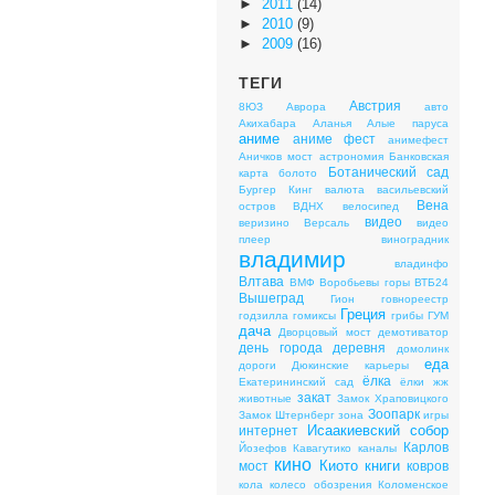
►
2011
(14)
►
2010
(9)
►
2009
(16)
ТЕГИ
Австрия
8ЮЗ
Аврора
авто
Акихабара
Аланья
Алые паруса
аниме
аниме фест
анимефест
Аничков мост
астрономия
Банковская
Ботанический сад
карта
болото
Бургер Кинг
валюта
васильевский
Вена
остров
ВДНХ
велосипед
видео
веризино
Версаль
видео
плеер
виноградник
владимир
владинфо
Влтава
ВМФ
Воробьевы горы
ВТБ24
Вышеград
Гион
говнореестр
Греция
годзилла
гомиксы
грибы
ГУМ
дача
Дворцовый мост
демотиватор
день города
деревня
домолинк
еда
дороги
Дюкинские карьеры
ёлка
Екатерининский сад
ёлки
жж
закат
животные
Замок Храповицкого
Зоопарк
Замок Штернберг
зона
игры
Исаакиевский собор
интернет
Карлов
Йозефов
Кавагутико
каналы
кино
Киото
книги
мост
ковров
кола
колесо обозрения
Коломенское