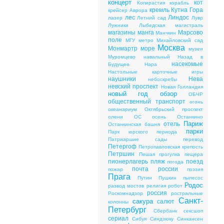
концерт
кот
Копирастия
корабль
кремль
Кутна Гора
крейсер Аврора
лес
Линдос
лазер
Летний сад
Лувр
Лужники
Лыбедская магистраль
магазины
манга
Марсово
Манчкин
поле
МГУ
метро
Михайловский сад
Москва
Монмартр
море
музеи
Муромцево
навальный
Назад в
насекомые
Будущее
Нара
Настольные карточные игры
наушники
Нева
небоскребы
невский проспект
Новая Голландия
новый год
обзор
ОБЧР
общественный транспорт
огонь
океанариум
Октябрьский проспект
олени
ОС
осень
Останкино
Париж
отель
Останкинская башня
парки
Парк юрского периода
Патриаршие сады
перевод
Петергоф
Петропавловская крепость
Петршин
Пешая прогулка
пещера
пионерлагерь
пляж
поезд
погода
почта россии
пожар
поэзия
Прага
Путин
Пушкин
пылесос
Родос
развод мостов
религия
робот
россия
Роскомнадзор
ростральные
Санкт-
сакура
салют
колонны
Петербург
Сбербанк
сексшоп
сериал
Сибуя
Синдзюку
Синкансен