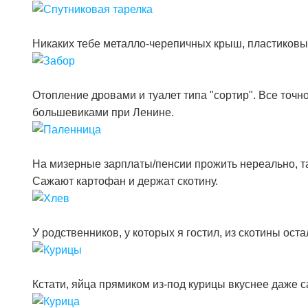
Никаких тебе металло-черепичных крыш, пластиковых
Отопление дровами и туалет типа "сортир". Все точно
большевиками при Ленине.
На мизерные зарплаты/пенсии прожить нереально, так
Сажают картофан и держат скотину.
У родственников, у которых я гостил, из скотины ост
Кстати, яйца прямиком из-под курицы вкуснее даже 