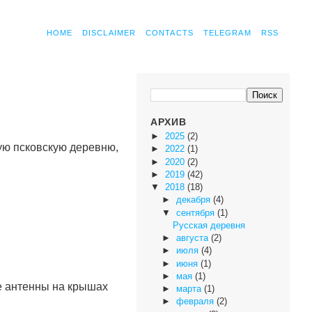
HOME
DISCLAIMER
CONTACTS
TELEGRAM
RSS
АРХИВ
►
2025
(2)
хую псковскую деревню,
►
2022
(1)
►
2020
(2)
►
2019
(42)
▼
2018
(18)
►
декабря
(4)
▼
сентября
(1)
Русская деревня
►
августа
(2)
►
июля
(4)
►
июня
(1)
►
мая
(1)
е антенны на крышах
►
марта
(1)
►
февраля
(2)