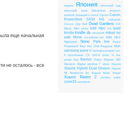
Япония
яндекс
японский сад
японский язык
Aliexpress
amazon
Canon
android
assassin's creed
Canon
PowerShot SX50 HS
catharsis
Dead Gardens
Crocus City Hall
DJI
hdd
htpc
ipad
Mavic Mini
ebay
ios
kindle dx
kindle
mikan no
microsoft
 была еще начальная
yuki
Muse
nas
na-zabore.net
NES
None
Park live
Nightwish
Pepsi
Powerwolf
Red Hot Chili Peppers
RMA
samsung wave ii
sankakucomplex
sci-
fi
Sennheiser CX 300-II
shiroi hi
the
therion
pirate bay
Tokyo Skytree
WD
Western Digital
window 7
xbmc
Xiaomi
и не осталось - все
Xiaomi Hybrid Dual Drivers
Xiaomi
Mi Notebook Air
Xiaomi MiJia Smart
Xiaomi Redmi 2
yandex
yoba
zone33
zoneland