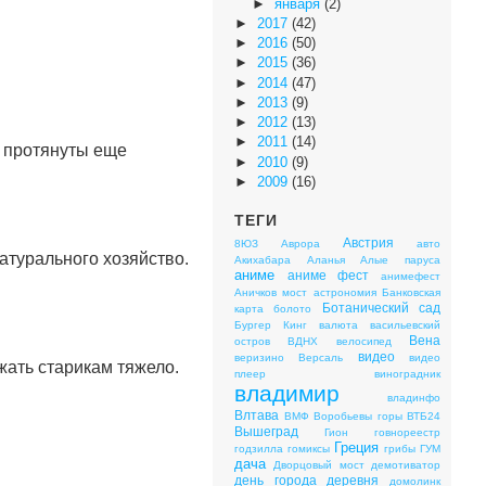
►
января
(2)
►
2017
(42)
►
2016
(50)
►
2015
(36)
►
2014
(47)
►
2013
(9)
►
2012
(13)
►
2011
(14)
я протянуты еще
►
2010
(9)
►
2009
(16)
ТЕГИ
Австрия
8ЮЗ
Аврора
авто
атурального хозяйство.
Акихабара
Аланья
Алые паруса
аниме
аниме фест
анимефест
Аничков мост
астрономия
Банковская
Ботанический сад
карта
болото
Бургер Кинг
валюта
васильевский
Вена
остров
ВДНХ
велосипед
видео
веризино
Версаль
видео
ржать старикам тяжело.
плеер
виноградник
владимир
владинфо
Влтава
ВМФ
Воробьевы горы
ВТБ24
Вышеград
Гион
говнореестр
Греция
годзилла
гомиксы
грибы
ГУМ
дача
Дворцовый мост
демотиватор
день города
деревня
домолинк