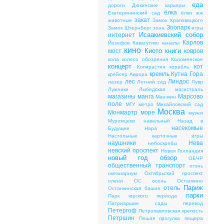
еда
дороги
Дюкинские карьеры
ёлка
Екатерининский сад
ёлки
жж
закат
животные
Замок Храповицкого
Зоопарк
Замок Штернберг
зона
игры
Исаакиевский собор
интернет
Карлов
Йозефов
Кавагутико
каналы
кино
Киото
книги
мост
ковров
кола
колесо обозрения
Коломенское
концерт
кот
Копирастия
корабль
кремль
Кутна Гора
крейсер Аврора
лес
Линдос
лазер
Летний сад
Лувр
Лужники
Лыбедская магистраль
магазины
манга
Марсово
Манчкин
поле
МГУ
метро
Михайловский сад
Москва
Монмартр
море
музеи
Муромцево
навальный
Назад в
насекомые
Будущее
Нара
Настольные карточные игры
наушники
Нева
небоскребы
невский проспект
Новая Голландия
новый год
обзор
ОБЧР
общественный транспорт
огонь
океанариум
Октябрьский проспект
олени
ОС
осень
Останкино
Париж
отель
Останкинская башня
парки
Парк юрского периода
Патриаршие сады
перевод
Петергоф
Петропавловская крепость
Петршин
Пешая прогулка
пещера