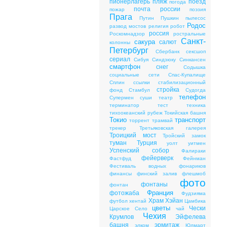
пионерлагерь
пляж
поезд
погода
почта россии
пожар
поэзия
Прага
Путин
Пушкин
пылесос
Родос
развод мостов
религия
робот
россия
Роскомнадзор
ростральные
Санкт-
сакура
салют
колонны
Петербург
Сбербанк
сексшоп
сериал
Сибуя
Синдзюку
Синкансен
смартфон
снег
Содышка
социальные сети
Спас-Купалище
Сплин
ссылки
стабилизационный
стройка
фонд
Стамбул
Судогда
телефон
Супермен
суши
театр
терминатор
тест
техника
тихоокеанский рубеж
Токийская башня
Токио
транспорт
торрент
трамвай
трекер
Третьяковская галерея
Троицкий мост
Тройский замок
туман
Турция
уолт уитмен
Успенский собор
Фалираки
фейерверк
Фастфуд
Фейнман
Фестиваль водных фонариков
финансы
финский залив
флешмоб
фото
фонтаны
фонтан
Франция
фотожаба
Фудзияма
Храм Хэйан
футбол
хентай
Цамбика
цветы
Чески
Царское Cело
чай
Чехия
Крумлов
Эйфелева
башня
эрмитаж
элком
Юлмарт