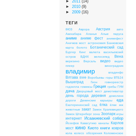
►
2011
(14)
►
2010
(9)
►
2009
(16)
ТЕГИ
Австрия
8ЮЗ
Аврора
авто
Акихабара
Аланья
Алые паруса
аниме
аниме фест
анимефест
Аничков мост
астрономия
Банковская
Ботанический сад
карта
болото
Бургер Кинг
валюта
васильевский
Вена
остров
ВДНХ
велосипед
видео
веризино
Версаль
видео
плеер
виноградник
владимир
владинфо
Влтава
ВМФ
Воробьевы горы
ВТБ24
Вышеград
Гион
говнореестр
Греция
годзилла
гомиксы
грибы
ГУМ
дача
Дворцовый мост
демотиватор
день города
деревня
домолинк
еда
дороги
Дюкинские карьеры
ёлка
Екатерининский сад
ёлки
жж
закат
животные
Замок Храповицкого
Зоопарк
Замок Штернберг
зона
игры
Исаакиевский собор
интернет
Карлов
Йозефов
Кавагутико
каналы
кино
Киото
книги
мост
ковров
кола
колесо обозрения
Коломенское