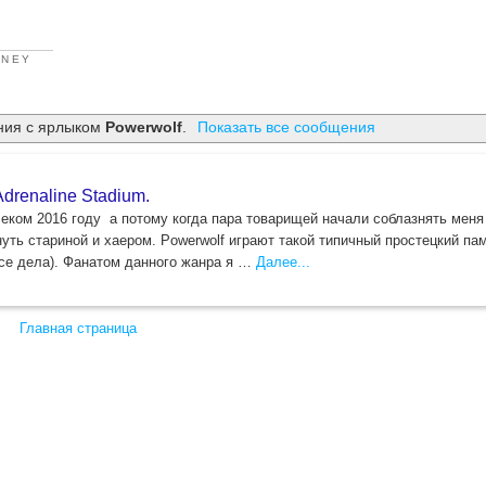
RNEY
ния с ярлыком
Powerwolf
.
Показать все сообщения
drenaline Stadium.
еком 2016 году а потому когда пара товарищей начали соблазнять меня 
уть стариной и хаером. Powerwolf играют такой типичный простецкий па
все дела). Фанатом данного жанра я …
Далее...
Главная страница