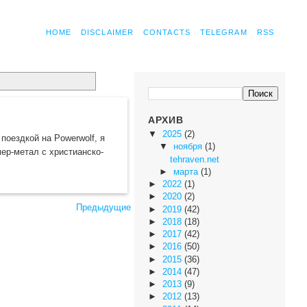
HOME
DISCLAIMER
CONTACTS
TELEGRAM
RSS
АРХИВ
▼
2025
(2)
поездкой на Powerwolf, я
▼
ноября
(1)
мер-метал с христианско-
tehraven.net
►
марта
(1)
►
2022
(1)
►
2020
(2)
Предыдущие
►
2019
(42)
►
2018
(18)
►
2017
(42)
►
2016
(50)
►
2015
(36)
►
2014
(47)
►
2013
(9)
►
2012
(13)