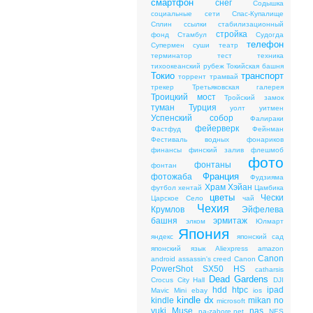
смартфон
снег
Содышка
социальные сети
Спас-Купалище
Сплин
ссылки
стабилизационный
стройка
фонд
Стамбул
Судогда
телефон
Супермен
суши
театр
терминатор
тест
техника
тихоокеанский рубеж
Токийская башня
Токио
транспорт
торрент
трамвай
трекер
Третьяковская галерея
Троицкий мост
Тройский замок
туман
Турция
уолт уитмен
Успенский собор
Фалираки
фейерверк
Фастфуд
Фейнман
Фестиваль водных фонариков
финансы
финский залив
флешмоб
фото
фонтаны
фонтан
Франция
фотожаба
Фудзияма
Храм Хэйан
футбол
хентай
Цамбика
цветы
Чески
Царское Cело
чай
Чехия
Крумлов
Эйфелева
башня
эрмитаж
элком
Юлмарт
Япония
яндекс
японский сад
японский язык
Aliexpress
amazon
Canon
android
assassin's creed
Canon
PowerShot SX50 HS
catharsis
Dead Gardens
Crocus City Hall
DJI
hdd
htpc
ipad
Mavic Mini
ebay
ios
kindle dx
kindle
mikan no
microsoft
yuki
Muse
nas
na-zabore.net
NES