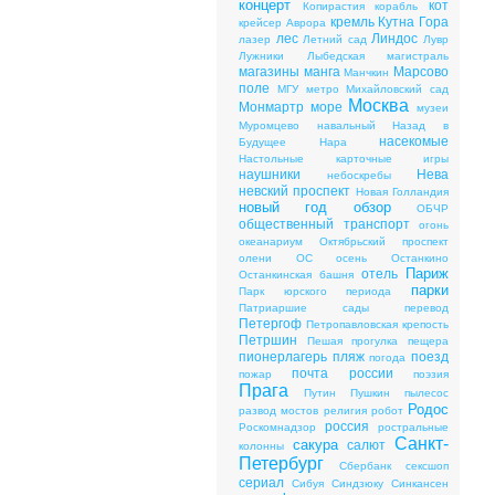
концерт
кот
Копирастия
корабль
кремль
Кутна Гора
крейсер Аврора
лес
Линдос
лазер
Летний сад
Лувр
Лужники
Лыбедская магистраль
магазины
манга
Марсово
Манчкин
поле
МГУ
метро
Михайловский сад
Москва
Монмартр
море
музеи
Муромцево
навальный
Назад в
насекомые
Будущее
Нара
Настольные карточные игры
наушники
Нева
небоскребы
невский проспект
Новая Голландия
новый год
обзор
ОБЧР
общественный транспорт
огонь
океанариум
Октябрьский проспект
олени
ОС
осень
Останкино
Париж
отель
Останкинская башня
парки
Парк юрского периода
Патриаршие сады
перевод
Петергоф
Петропавловская крепость
Петршин
Пешая прогулка
пещера
пионерлагерь
пляж
поезд
погода
почта россии
пожар
поэзия
Прага
Путин
Пушкин
пылесос
Родос
развод мостов
религия
робот
россия
Роскомнадзор
ростральные
Санкт-
сакура
салют
колонны
Петербург
Сбербанк
сексшоп
сериал
Сибуя
Синдзюку
Синкансен