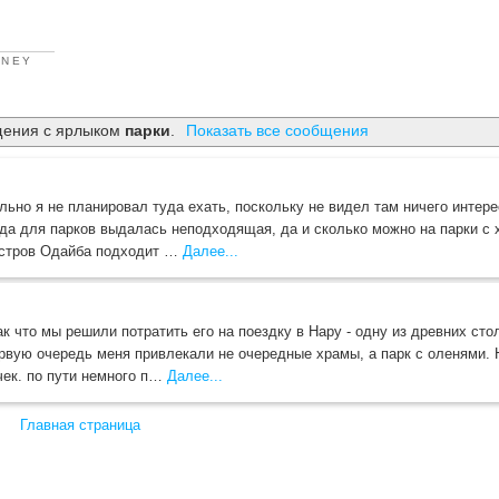
RNEY
щения с ярлыком
парки
.
Показать все сообщения
ьно я не планировал туда ехать, поскольку не видел там ничего интер
года для парков выдалась неподходящая, да и сколько можно на парки с
остров Одайба подходит …
Далее...
к что мы решили потратить его на поездку в Нару - одну из древних сто
рвую очередь меня привлекали не очередные храмы, а парк с оленями. Н
ек. по пути немного п…
Далее...
Главная страница