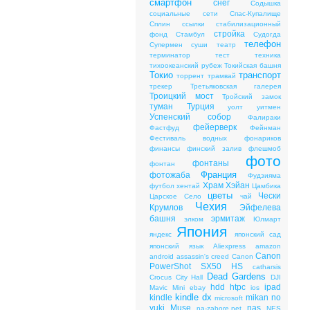
смартфон
снег
Содышка
социальные сети
Спас-Купалище
Сплин
ссылки
стабилизационный
стройка
фонд
Стамбул
Судогда
телефон
Супермен
суши
театр
терминатор
тест
техника
тихоокеанский рубеж
Токийская башня
Токио
транспорт
торрент
трамвай
трекер
Третьяковская галерея
Троицкий мост
Тройский замок
туман
Турция
уолт уитмен
Успенский собор
Фалираки
фейерверк
Фастфуд
Фейнман
Фестиваль водных фонариков
финансы
финский залив
флешмоб
фото
фонтаны
фонтан
Франция
фотожаба
Фудзияма
Храм Хэйан
футбол
хентай
Цамбика
цветы
Чески
Царское Cело
чай
Чехия
Крумлов
Эйфелева
башня
эрмитаж
элком
Юлмарт
Япония
яндекс
японский сад
японский язык
Aliexpress
amazon
Canon
android
assassin's creed
Canon
PowerShot SX50 HS
catharsis
Dead Gardens
Crocus City Hall
DJI
hdd
htpc
ipad
Mavic Mini
ebay
ios
kindle dx
kindle
mikan no
microsoft
yuki
Muse
nas
na-zabore.net
NES