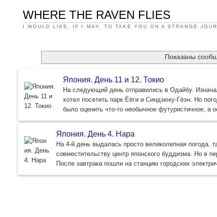
WHERE THE RAVEN FLIES
I WOULD LIKE, IF I MAY, TO TAKE YOU ON A STRANGE JOU
Показаны сооб
Япония. День 11 и 12. Токио
На следующий день отправились в Одайбу. Изначал
хотел посетить парк Ёёги и Синдзюку-Гёэн. Но по
было оценить что-то необычное футуристичное, а 
Япония. День 4. Нара
На 4-й день выдалась просто великолепная погода, та
совместительству центр японского буддизма. Но в пе
После завтрака пошли на станцию городских электрич