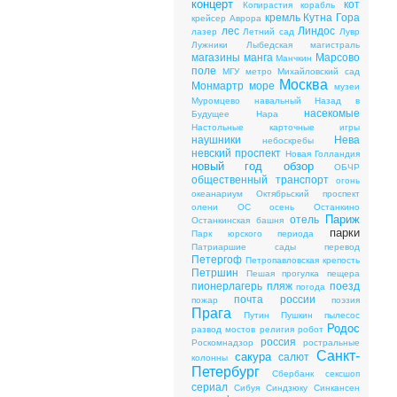
концерт
кот
Копирастия
корабль
кремль
Кутна Гора
крейсер Аврора
лес
Линдос
лазер
Летний сад
Лувр
Лужники
Лыбедская магистраль
магазины
манга
Марсово
Манчкин
поле
МГУ
метро
Михайловский сад
Москва
Монмартр
море
музеи
Муромцево
навальный
Назад в
насекомые
Будущее
Нара
Настольные карточные игры
наушники
Нева
небоскребы
невский проспект
Новая Голландия
новый год
обзор
ОБЧР
общественный транспорт
огонь
океанариум
Октябрьский проспект
олени
ОС
осень
Останкино
Париж
отель
Останкинская башня
парки
Парк юрского периода
Патриаршие сады
перевод
Петергоф
Петропавловская крепость
Петршин
Пешая прогулка
пещера
пионерлагерь
пляж
поезд
погода
почта россии
пожар
поэзия
Прага
Путин
Пушкин
пылесос
Родос
развод мостов
религия
робот
россия
Роскомнадзор
ростральные
Санкт-
сакура
салют
колонны
Петербург
Сбербанк
сексшоп
сериал
Сибуя
Синдзюку
Синкансен