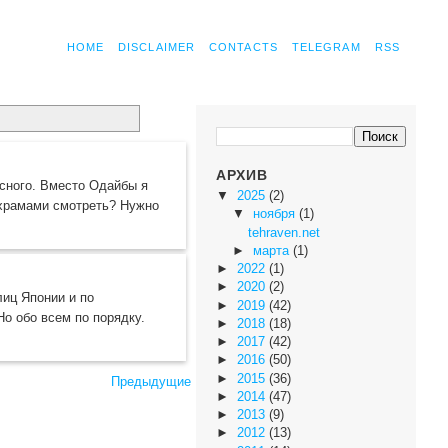
HOME
DISCLAIMER
CONTACTS
TELEGRAM
RSS
АРХИВ
есного. Вместо Одайбы я
▼
2025
(2)
 храмами смотреть? Нужно
▼
ноября
(1)
tehraven.net
►
марта
(1)
►
2022
(1)
►
2020
(2)
лиц Японии и по
►
2019
(42)
о обо всем по порядку.
►
2018
(18)
►
2017
(42)
►
2016
(50)
►
2015
(36)
Предыдущие
►
2014
(47)
►
2013
(9)
►
2012
(13)