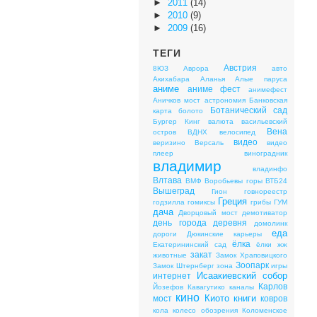
►
2011
(14)
►
2010
(9)
►
2009
(16)
ТЕГИ
Австрия
8ЮЗ
Аврора
авто
Акихабара
Аланья
Алые паруса
аниме
аниме фест
анимефест
Аничков мост
астрономия
Банковская
Ботанический сад
карта
болото
Бургер Кинг
валюта
васильевский
Вена
остров
ВДНХ
велосипед
видео
веризино
Версаль
видео
плеер
виноградник
владимир
владинфо
Влтава
ВМФ
Воробьевы горы
ВТБ24
Вышеград
Гион
говнореестр
Греция
годзилла
гомиксы
грибы
ГУМ
дача
Дворцовый мост
демотиватор
день города
деревня
домолинк
еда
дороги
Дюкинские карьеры
ёлка
Екатерининский сад
ёлки
жж
закат
животные
Замок Храповицкого
Зоопарк
Замок Штернберг
зона
игры
Исаакиевский собор
интернет
Карлов
Йозефов
Кавагутико
каналы
кино
Киото
книги
мост
ковров
кола
колесо обозрения
Коломенское