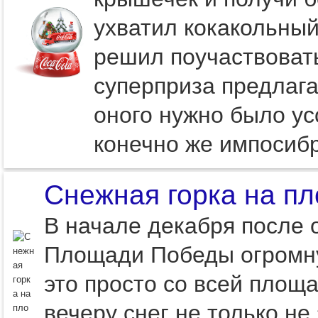
ухватил кокакольный
решил поучаствовать
суперприза предлаг
оного нужно было ус
конечно же импосиб
Снежная горка на п
В начале декабря после 
Площади Победы огромную
это просто со всей площа
вечеру снег не только не