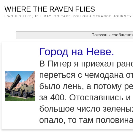
WHERE THE RAVEN FLIES
I WOULD LIKE, IF I MAY, TO TAKE YOU ON A STRANGE JOURNEY
Показаны сообщени
Город на Неве.
В Питер я приехал ран
переться с чемодана о
было лень, а потому ре
за 400. Отоспавшись и
большое число зеленых
опало, то там половин