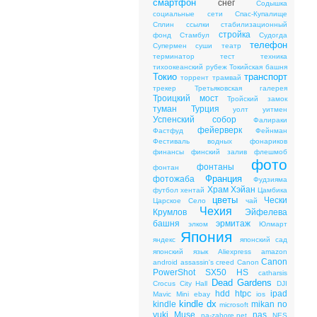
смартфон
снег
Содышка
социальные сети
Спас-Купалище
Сплин
ссылки
стабилизационный
стройка
фонд
Стамбул
Судогда
телефон
Супермен
суши
театр
терминатор
тест
техника
тихоокеанский рубеж
Токийская башня
Токио
транспорт
торрент
трамвай
трекер
Третьяковская галерея
Троицкий мост
Тройский замок
туман
Турция
уолт уитмен
Успенский собор
Фалираки
фейерверк
Фастфуд
Фейнман
Фестиваль водных фонариков
финансы
финский залив
флешмоб
фото
фонтаны
фонтан
Франция
фотожаба
Фудзияма
Храм Хэйан
футбол
хентай
Цамбика
цветы
Чески
Царское Cело
чай
Чехия
Крумлов
Эйфелева
башня
эрмитаж
элком
Юлмарт
Япония
яндекс
японский сад
японский язык
Aliexpress
amazon
Canon
android
assassin's creed
Canon
PowerShot SX50 HS
catharsis
Dead Gardens
Crocus City Hall
DJI
hdd
htpc
ipad
Mavic Mini
ebay
ios
kindle dx
kindle
mikan no
microsoft
yuki
Muse
nas
na-zabore.net
NES