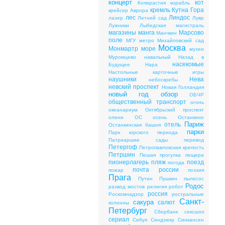
концерт
кот
Копирастия
корабль
кремль
Кутна Гора
крейсер Аврора
лес
Линдос
лазер
Летний сад
Лувр
Лужники
Лыбедская магистраль
магазины
манга
Марсово
Манчкин
поле
МГУ
метро
Михайловский сад
Москва
Монмартр
море
музеи
Муромцево
навальный
Назад в
насекомые
Будущее
Нара
Настольные карточные игры
наушники
Нева
небоскребы
невский проспект
Новая Голландия
новый год
обзор
ОБЧР
общественный транспорт
огонь
океанариум
Октябрьский проспект
олени
ОС
осень
Останкино
Париж
отель
Останкинская башня
парки
Парк юрского периода
Патриаршие сады
перевод
Петергоф
Петропавловская крепость
Петршин
Пешая прогулка
пещера
пионерлагерь
пляж
поезд
погода
почта россии
пожар
поэзия
Прага
Путин
Пушкин
пылесос
Родос
развод мостов
религия
робот
россия
Роскомнадзор
ростральные
Санкт-
сакура
салют
колонны
Петербург
Сбербанк
сексшоп
сериал
Сибуя
Синдзюку
Синкансен