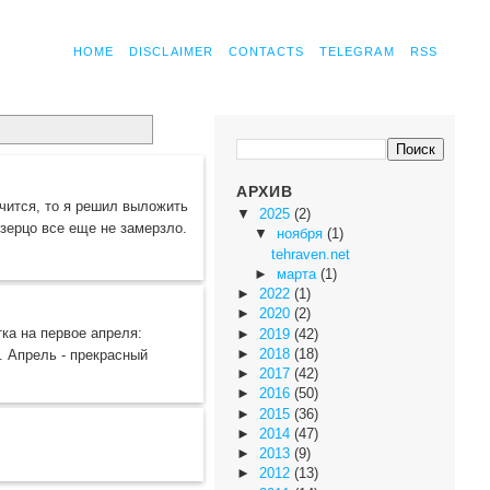
HOME
DISCLAIMER
CONTACTS
TELEGRAM
RSS
АРХИВ
чится, то я решил выложить
▼
2025
(2)
зерцо все еще не замерзло.
▼
ноября
(1)
tehraven.net
►
марта
(1)
►
2022
(1)
►
2020
(2)
а на первое апреля:
►
2019
(42)
►
2018
(18)
. Апрель - прекрасный
►
2017
(42)
►
2016
(50)
►
2015
(36)
►
2014
(47)
►
2013
(9)
►
2012
(13)