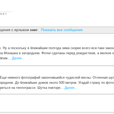
RNEY
щения с ярлыком
снег
.
Показать все сообщения
 Ну а поскольку в ближайшие полгода зима скорее всего все-таки закон
зера Монашка в загородном. Фотки сделаны перед рождеством, а мелкое о
к ближ…
Далее...
ще немного фотографий закончившейся чудесной весны. Отличная шутк
ородном. До ближайших домов около 500 метров. Угадай страну по фото
греться на теплотрассе. Шутка повторе…
Далее...