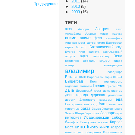
►
2011
(14)
Предыдущие
►
2010
(9)
►
2009
(16)
ТЕГИ
Австрия
8ЮЗ
Аврора
авто
Акихабара
Аланья
Алые паруса
аниме
аниме фест
анимефест
Аничков мост
астрономия
Банковская
Ботанический сад
карта
болото
Бургер Кинг
валюта
васильевский
Вена
остров
ВДНХ
велосипед
видео
веризино
Версаль
видео
плеер
виноградник
владимир
владинфо
Влтава
ВМФ
Воробьевы горы
ВТБ24
Вышеград
Гион
говнореестр
Греция
годзилла
гомиксы
грибы
ГУМ
дача
Дворцовый мост
демотиватор
день города
деревня
домолинк
еда
дороги
Дюкинские карьеры
ёлка
Екатерининский сад
ёлки
жж
закат
животные
Замок Храповицкого
Зоопарк
Замок Штернберг
зона
игры
Исаакиевский собор
интернет
Карлов
Йозефов
Кавагутико
каналы
кино
Киото
книги
мост
ковров
кола
колесо обозрения
Коломенское