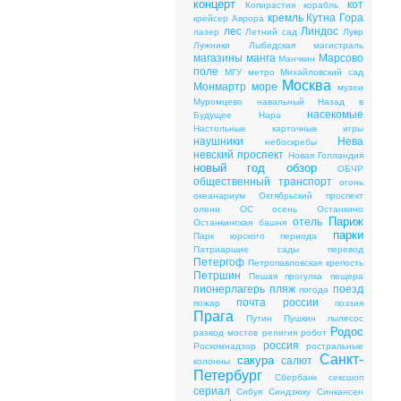
концерт
кот
Копирастия
корабль
кремль
Кутна Гора
крейсер Аврора
лес
Линдос
лазер
Летний сад
Лувр
Лужники
Лыбедская магистраль
магазины
манга
Марсово
Манчкин
поле
МГУ
метро
Михайловский сад
Москва
Монмартр
море
музеи
Муромцево
навальный
Назад в
насекомые
Будущее
Нара
Настольные карточные игры
наушники
Нева
небоскребы
невский проспект
Новая Голландия
новый год
обзор
ОБЧР
общественный транспорт
огонь
океанариум
Октябрьский проспект
олени
ОС
осень
Останкино
Париж
отель
Останкинская башня
парки
Парк юрского периода
Патриаршие сады
перевод
Петергоф
Петропавловская крепость
Петршин
Пешая прогулка
пещера
пионерлагерь
пляж
поезд
погода
почта россии
пожар
поэзия
Прага
Путин
Пушкин
пылесос
Родос
развод мостов
религия
робот
россия
Роскомнадзор
ростральные
Санкт-
сакура
салют
колонны
Петербург
Сбербанк
сексшоп
сериал
Сибуя
Синдзюку
Синкансен