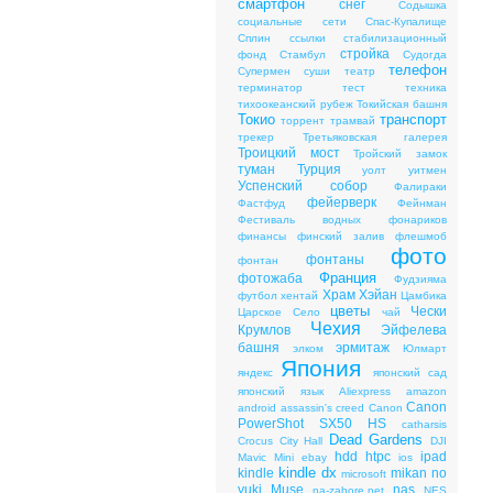
смартфон
снег
Содышка
социальные сети
Спас-Купалище
Сплин
ссылки
стабилизационный
стройка
фонд
Стамбул
Судогда
телефон
Супермен
суши
театр
терминатор
тест
техника
тихоокеанский рубеж
Токийская башня
Токио
транспорт
торрент
трамвай
трекер
Третьяковская галерея
Троицкий мост
Тройский замок
туман
Турция
уолт уитмен
Успенский собор
Фалираки
фейерверк
Фастфуд
Фейнман
Фестиваль водных фонариков
финансы
финский залив
флешмоб
фото
фонтаны
фонтан
Франция
фотожаба
Фудзияма
Храм Хэйан
футбол
хентай
Цамбика
цветы
Чески
Царское Cело
чай
Чехия
Крумлов
Эйфелева
башня
эрмитаж
элком
Юлмарт
Япония
яндекс
японский сад
японский язык
Aliexpress
amazon
Canon
android
assassin's creed
Canon
PowerShot SX50 HS
catharsis
Dead Gardens
Crocus City Hall
DJI
hdd
htpc
ipad
Mavic Mini
ebay
ios
kindle dx
kindle
mikan no
microsoft
yuki
Muse
nas
na-zabore.net
NES