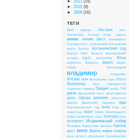
►
2011
(14)
►
2010
(9)
►
2009
(16)
ТЕГИ
Австрия
8ЮЗ
Аврора
авто
Акихабара
Аланья
Алые паруса
аниме
аниме фест
анимефест
Аничков мост
астрономия
Банковская
Ботанический сад
карта
болото
Бургер Кинг
валюта
васильевский
Вена
остров
ВДНХ
велосипед
видео
веризино
Версаль
видео
плеер
виноградник
владимир
владинфо
Влтава
ВМФ
Воробьевы горы
ВТБ24
Вышеград
Гион
говнореестр
Греция
годзилла
гомиксы
грибы
ГУМ
дача
Дворцовый мост
демотиватор
день города
деревня
домолинк
еда
дороги
Дюкинские карьеры
ёлка
Екатерининский сад
ёлки
жж
закат
животные
Замок Храповицкого
Зоопарк
Замок Штернберг
зона
игры
Исаакиевский собор
интернет
Карлов
Йозефов
Кавагутико
каналы
кино
Киото
книги
мост
ковров
кола
колесо обозрения
Коломенское