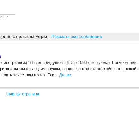
RNEY
щения с ярлыком
Pepsi
.
Показать все сообщения
а
рсию трилогии "Назад в будущее" (BDrip 1080p, все дела). Бонусом шло
оригинальным англицким звуком, но всё же мне стало любопытно, какой 
верить качеством шуток. Так…
Далее...
Главная страница