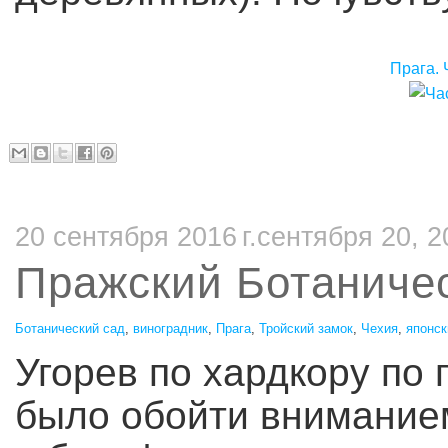
Прага. 
20 сентября 2016 г.сентября 20, 2
Пражский Ботаниче
Ботанический сад
,
виноградник
,
Прага
,
Тройский замок
,
Чехия
,
японск
Угорев по хардкору по 
было обойти вниманием