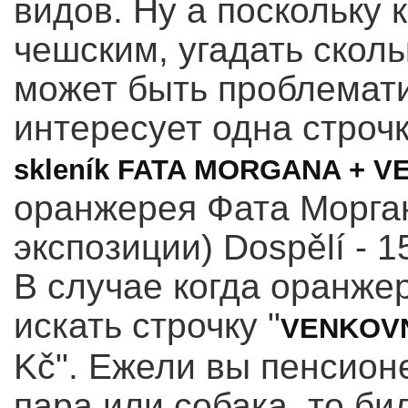
видов. Ну а поскольку 
чешским, угадать сколь
может быть проблемати
интересует одна строч
skleník FATA MORGANA + VE
оранжерея Фата Морга
экспозиции) Dospělí - 1
В случае когда оранжер
искать строчку "
VENKOVN
Kč". Ежели вы пенсион
пара или собака, то б