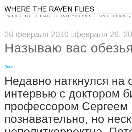
WHERE THE RAVEN FLIES
I WOULD LIKE, IF I MAY, TO TAKE YOU ON A STRANGE JOURNEY
26 февраля 2010 г.февраля 26, 2
Называю вас обезь
None
Недавно наткнулся на 
интервью с доктором б
профессором Сергеем 
познавательно, но неск
неполиткорректна. Пот