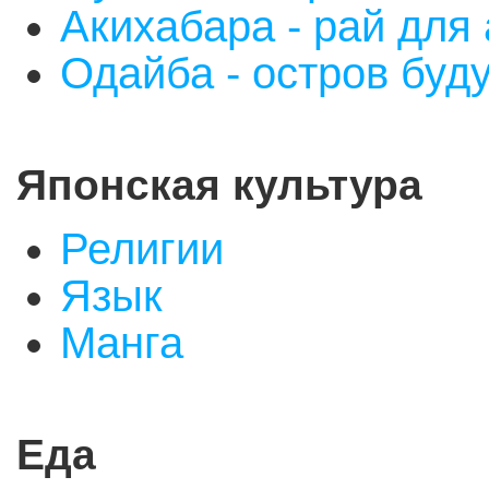
Акихабара - рай для
Одайба - остров буд
Японская культура
Р
елигии
Я
зык
Манга
Еда